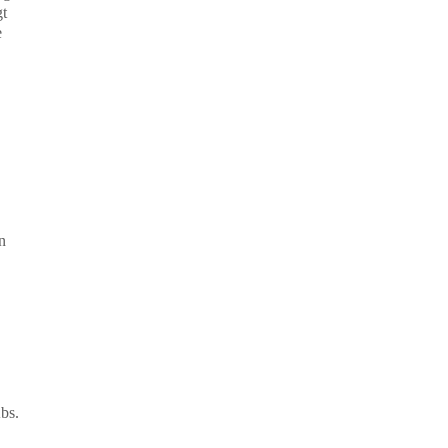
gt
e
n
bs.