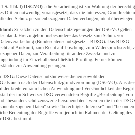
 1 S. 1 lit. f) DSGVO)
- die Verarbeitung ist zur Wahrung der berechtig
es Dritten notwendig, vorausgesetzt, dass die Interessen, Grundrechte 
, die den Schutz personenbezogener Daten verlangen, nicht überwiegen.
chland:
Zusätzlich zu den Datenschutzregelungen der DSGVO gelten
schland. Hierzu gehört insbesondere das Gesetz zum Schutz vor
 Datenverarbeitung (Bundesdatenschutzgesetz – BDSG). Das BDSG
echt auf Auskunft, zum Recht auf Löschung, zum Widerspruchsrecht, z
ezogener Daten, zur Verarbeitung für andere Zwecke und zur
ngsfindung im Einzelfall einschließlich Profiling. Ferner können
esländer zur Anwendung gelangen.
er DSG:
Diese Datenschutzhinweise dienen sowohl der
SG als auch nach der Datenschutzgrundverordnung (DSGVO). Aus die
nd der breiteren räumlichen Anwendung und Verständlichkeit die Begrif
tatt der im Schweizer DSG verwendeten Begriffe „Bearbeitung" von
und "besonders schützenswerte Personendaten" werden die in der DS
sonenbezogenen Daten" sowie "berechtigtes Interesse" und "besonder
liche Bedeutung der Begriffe wird jedoch im Rahmen der Geltung des
r DSG bestimmt.