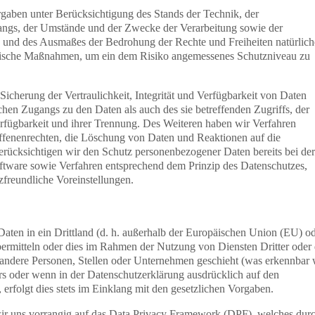
gaben unter Berücksichtigung des Stands der Technik, der
angs, der Umstände und der Zwecke der Verarbeitung sowie der
en und des Ausmaßes der Bedrohung der Rechte und Freiheiten natürlich
orische Maßnahmen, um ein dem Risiko angemessenes Schutzniveau zu
cherung der Vertraulichkeit, Integrität und Verfügbarkeit von Daten
chen Zugangs zu den Daten als auch des sie betreffenden Zugriffs, der
erfügbarkeit und ihrer Trennung. Des Weiteren haben wir Verfahren
ffenenrechten, die Löschung von Daten und Reaktionen auf die
erücksichtigen wir den Schutz personenbezogener Daten bereits bei der
ware sowie Verfahren entsprechend dem Prinzip des Datenschutzes,
freundliche Voreinstellungen.
Daten in ein Drittland (d. h. außerhalb der Europäischen Union (EU) o
rmitteln oder dies im Rahmen der Nutzung von Diensten Dritter oder 
andere Personen, Stellen oder Unternehmen geschieht (was erkennbar 
rs oder wenn in der Datenschutzerklärung ausdrücklich auf den
 erfolgt dies stets im Einklang mit den gesetzlichen Vorgaben.
ir uns vorrangig auf das Data Privacy Framework (DPF), welches dur