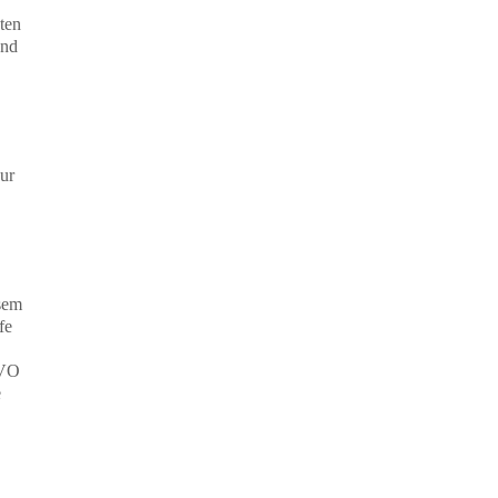
ten
und
ur
sem
fe
GVO
e