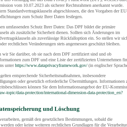
ission vom 10.07.2023 als sicherer Rechtsrahmen anerkannt wurde.
tern Standardvertragsklauseln abgeschlossen, die den Vorgaben der EU
flichtungen zum Schutz Ihrer Daten festlegen.
nen umfassenden Schutz Ihrer Daten: Das DPF bildet die primäre
seln als zusätzliche Sicherheit dienen. Sollten sich Änderungen im
rtragsklauseln als zuverlässige Rückfalloption ein. So stellen wir sic
 oder rechtlichen Veränderungen stets angemessen geschützt bleiben.
 wir Sie darüber, ob sie nach dem DPF zertifiziert sind und ob
nformationen zum DPF und eine Liste der zertifizierten Unternehmen fi
ms unter
https://www.dataprivacyframework.gov/
(in englischer Sprach
r gelten entsprechende Sicherheitsmaßnahmen, insbesondere
lligungen oder gesetzlich erforderliche Übermittlungen. Informationen 
heitsbeschlüssen können Sie dem Informationsangebot der EU-Kommis
aw-topic/data-protection/international-dimension-data-protection_en?
Datenspeicherung und Löschung
verarbeiten, gemäß den gesetzlichen Bestimmungen, sobald die
werden oder keine weiteren rechtlichen Grundlagen für die Verarbeitu