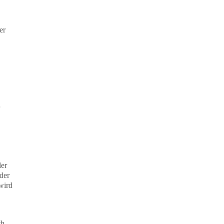
er
der
der
wird
ch