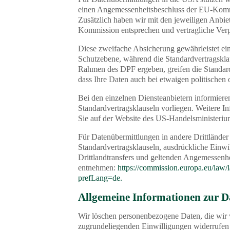
einen Angemessenheitsbeschluss der EU-Komm
Zusätzlich haben wir mit den jeweiligen Anbie
Kommission entsprechen und vertragliche Verp
Diese zweifache Absicherung gewährleistet ei
Schutzebene, während die Standardvertragsklau
Rahmen des DPF ergeben, greifen die Standardve
dass Ihre Daten auch bei etwaigen politischen
Bei den einzelnen Diensteanbietern informieren
Standardvertragsklauseln vorliegen. Weitere I
Sie auf der Website des US-Handelsministeriu
Für Datenübermittlungen in andere Drittlände
Standardvertragsklauseln, ausdrückliche Einwi
Drittlandtransfers und geltenden Angemessen
entnehmen:
https://commission.europa.eu/law/l
prefLang=de.
Allgemeine Informationen zur 
Wir löschen personenbezogene Daten, die wir 
zugrundeliegenden Einwilligungen widerrufen 