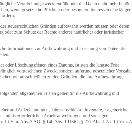
prüngliche Verarbeitungszweck entfällt oder die Daten nicht mehr benöti
en, wenn gesetzliche Pflichten oder besondere Interessen eine länger
fordern.
oder steuerrechtlichen Gründen aufbewahrt werden müssen oder deren
g oder zum Schutz der Rechte anderer natürlicher oder juristischer
liche Informationen zur Aufbewahrung und Löschung von Daten, die
elten.
der Löschungsfristen eines Datums, ist stets die längste Frist
sprünglich vorgesehenen Zweck, sondern aufgrund gesetzlicher Vorgabe
beiten wir ausschließlich zu den Gründen, die ihre Aufbewahrung
lgenden allgemeinen Fristen gelten für die Aufbewahrung und
ücher und Aufzeichnungen, Jahresabschlüsse, Inventare, Lageberichte,
rständnis erforderlichen Arbeitsanweisungen und sonstigen
r. 1 i.V.m. Abs. 3 AO, § 14b Abs. 1 UStG, § 257 Abs. 1 Nr. 1 i.V.m. A