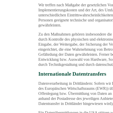
Wir treffen nach Maßgabe der gesetzlichen Vor
Implementierungskosten und der Art, des Umf
unterschiedlichen Eintrittswahrscheinlichkeit
Personen geeignete technische und organisat
gewährleisten.
Zu den Maßnahmen gehören insbesondere die Si
durch Kontrolle des physischen und elektronis
Eingabe, der Weitergabe, der Sicherung der V
eingerichtet, die eine Wahrnehmung von Betro
Gefährdung der Daten gewährleisten. Ferner b
Entwicklung bzw. Auswahl von Hardware, Soft
durch Technikgestaltung und durch datenschutz
Internationale Datentransfers
Datenverarbeitung in Drittländern: Sofern wir 
des Europäischen Wirtschaftsraums (EWR)) übe
Offenlegung bzw. Übermittlung von Daten an 
anhand der Postadresse des jeweiligen Anbiete
Datentransfer in Drittländer hingewiesen wird),
Für Datenübermittlungen in die USA stützen w